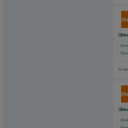
do
Doś
Dys
01 si
do
Doś
Dys