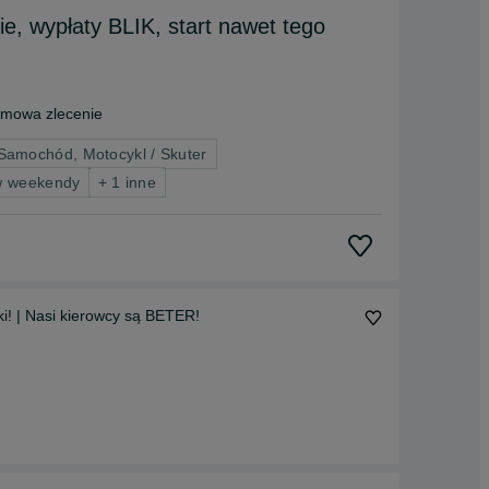
, wypłaty BLIK, start nawet tego
mowa zlecenie
 Samochód, Motocykl / Skuter
 w weekendy
+ 1 inne
| Dostępne od ręki! | Nasi kierowcy są BETER!