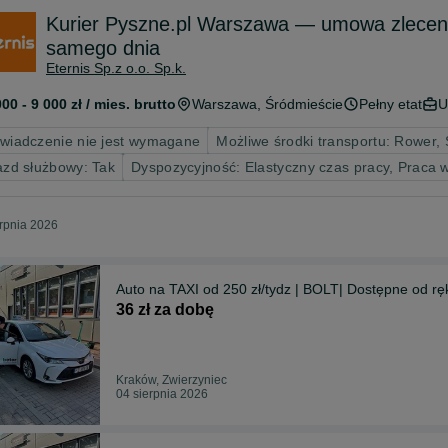
Kurier Pyszne.pl Warszawa — umowa zlecenie
samego dnia
Eternis Sp.z o.o. Sp.k.
000 - 9 000 zł / mies. brutto
Warszawa
, Śródmieście
Pełny etat
U
wiadczenie nie jest wymagane
Możliwe środki transportu: Rower,
azd służbowy: Tak
Dyspozycyjność: Elastyczny czas pracy, Praca
erpnia 2026
Auto na TAXI od 250 zł/tydz | BOLT
36 zł za dobę
Kraków, Zwierzyniec
04 sierpnia 2026