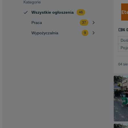
Kategorie
Wszystkie ogłoszenia
46
Praca
37
6 
Wypożyczalnia
9
Doś
Poj
04 si