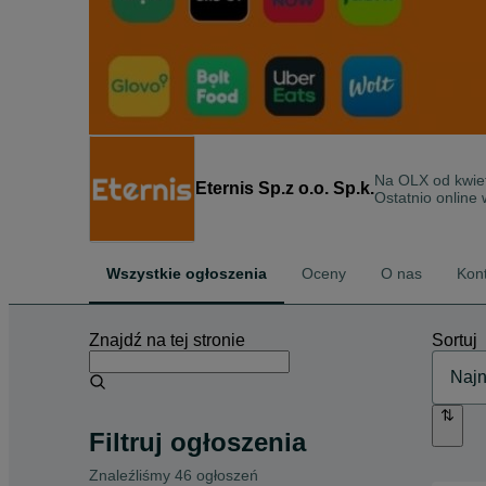
Na OLX od
kwie
Eternis Sp.z o.o. Sp.k.
Ostatnio online 
Wszystkie ogłoszenia
Oceny
O nas
Kon
Znajdź na tej stronie
Sortuj
Filtruj ogłoszenia
Znaleźliśmy 46 ogłoszeń