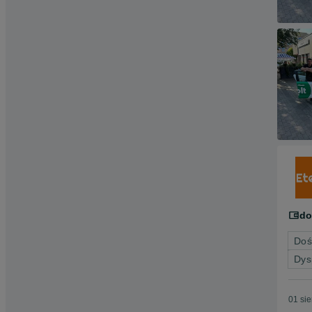
do
Doś
Dys
01 si