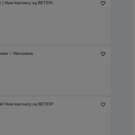
AXI | BOLT | od 450 zł/tydz | Nasi kierowcy są BETER!
 beter – Warszawa
Wynajmij auto na TAXI od 500 zł/tydz | BOLT | Od ręki! Nasi kierowcy są BETER!