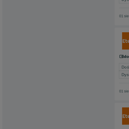
01 si
do
Doś
Dys
01 si