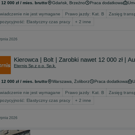
 12 000 zł / mies. brutto
Gdańsk
, Brzeźno
Praca dodatkowa
Umo
wiadczenie nie jest wymagane
Prawo jazdy: Kat. B
Zasięg trans
pozycyjność: Elastyczny czas pracy
+ 2 inne
erpnia 2026
Kierowca | Bolt | Zarobki nawet 12 000 zł | A
Eternis Sp.z o.o. Sp.k.
 12 000 zł / mies. brutto
Warszawa
, Żoliborz
Praca dodatkowa
U
wiadczenie nie jest wymagane
Prawo jazdy: Kat. B
Zasięg trans
pozycyjność: Elastyczny czas pracy
+ 2 inne
erpnia 2026