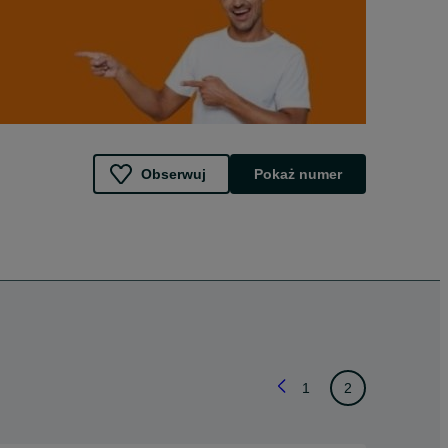
Obserwuj
Pokaż numer
1
2